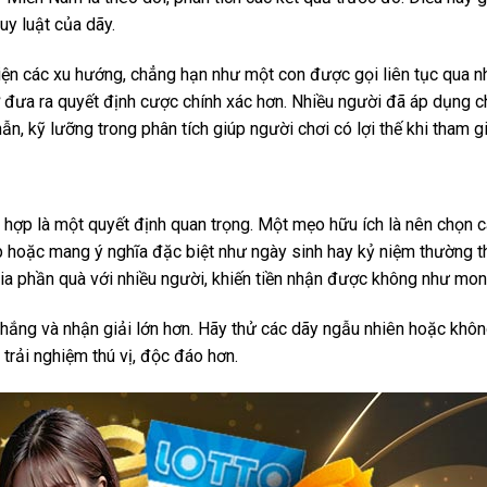
uy luật của dãy.
hiện các xu hướng, chẳng hạn như một con được gọi liên tục qua nh
ợ đưa ra quyết định cược chính xác hơn. Nhiều người đã áp dụng c
ẫn, kỹ lưỡng trong phân tích giúp người chơi có lợi thế khi tham g
hợp là một quyết định quan trọng. Một mẹo hữu ích là nên chọn cá
hoặc mang ý nghĩa đặc biệt như ngày sinh hay kỷ niệm thường t
hia phần quà với nhiều người, khiến tiền nhận được không như mo
 thắng và nhận giải lớn hơn. Hãy thử các dãy ngẫu nhiên hoặc khô
 trải nghiệm thú vị, độc đáo hơn.