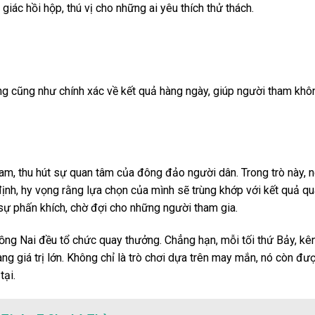
iác hồi hộp, thú vị cho những ai yêu thích thử thách.
óng cũng như chính xác về kết quả hàng ngày, giúp người tham khô
 Nam, thu hút sự quan tâm của đông đảo người dân. Trong trò này, 
ịnh, hy vọng rằng lựa chọn của mình sẽ trùng khớp với kết quả q
ự phấn khích, chờ đợi cho những người tham gia.
ồng Nai đều tổ chức quay thưởng. Chẳng hạn, mỗi tối thứ Bảy, kê
ng giá trị lớn. Không chỉ là trò chơi dựa trên may mắn, nó còn đ
tại.