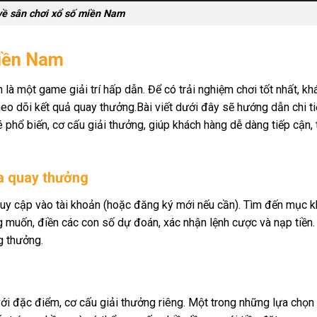
 về sân chơi xổ số miền Nam
miền Nam
là một game giải trí hấp dẫn. Để có trải nghiệm chơi tốt nhất, k
eo dõi kết quả quay thưởng.Bài viết dưới đây sẽ hướng dẫn chi ti
phổ biến, cơ cấu giải thưởng, giúp khách hàng dễ dàng tiếp cận, 
a quay thưởng
ruy cập vào tài khoản (hoặc đăng ký mới nếu cần). Tìm đến mục 
g muốn, điền các con số dự đoán, xác nhận lệnh cược và nạp tiền
g thưởng.
 với đặc điểm, cơ cấu giải thưởng riêng. Một trong những lựa chọn