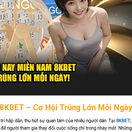
KBET – Cơ Hội Trúng Lớn Mỗi Ngày
rí hấp dẫn, thu hút sự quan tâm của nhiều người dân. Tại
8KBET
g để người tham gia thay đổi cuộc sống chỉ trong nháy mắt. Nhữn