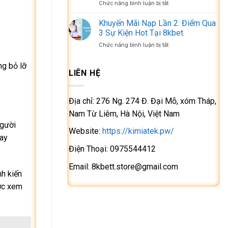
ở
Chức năng bình luận bị tắt
Đỉnh
Kiến
Mèo
Cao
Thức
May
Khuyến Mãi Nạp Lần 2: Điểm Qua
Của
Cho
Mắn
Siêu
3 Sự Kiện Hot Tại 8kbet
Newbie
–
Sao
ở
Chức năng bình luận bị tắt
Game
Thế
Khuyến
Nổ
Giới
Mãi
Hũ
ng bỏ lỡ
Nạp
LIÊN HỆ
Hấp
Lần
Dẫn
2:
Với
Điểm
Đồ
Địa chỉ: 276 Ng. 274 Đ. Đại Mỗ, xóm Tháp,
Qua
Hoạ
Nam Từ Liêm, Hà Nội, Việt Nam
3
Ấn
Sự
người
Tượng
Website:
https://kimiatek.pw/
Kiện
uay
Hot
Điện Thoại: 0975544412
Tại
8kbet
Email:
8kbett.store@gmail.com
nh kiến
ược xem