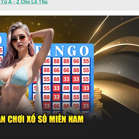
 Từ A - Z Cho Lô Thủ