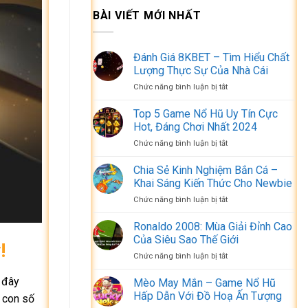
BÀI VIẾT MỚI NHẤT
Đánh Giá 8KBET – Tìm Hiểu Chất
Lượng Thực Sự Của Nhà Cái
ở
Chức năng bình luận bị tắt
Đánh
Giá
Top 5 Game Nổ Hũ Uy Tín Cực
8KBET
Hot, Đáng Chơi Nhất 2024
–
ở
Chức năng bình luận bị tắt
Tìm
Top
Hiểu
5
Chia Sẻ Kinh Nghiệm Bắn Cá –
Chất
Game
Lượng
Khai Sáng Kiến Thức Cho Newbie
Nổ
Thực
ở
Chức năng bình luận bị tắt
Hũ
Sự
Chia
Uy
Của
Sẻ
Ronaldo 2008: Mùa Giải Đỉnh Cao
Tín
Nhà
Kinh
Cực
Của Siêu Sao Thế Giới
Cái
!
Nghiệm
Hot,
ở
Chức năng bình luận bị tắt
Bắn
Đáng
Ronaldo
Cá
Chơi
2008:
, đây
Mèo May Mắn – Game Nổ Hũ
–
Nhất
Mùa
Khai
Hấp Dẫn Với Đồ Hoạ Ấn Tượng
2024
g con số
Giải
Sáng