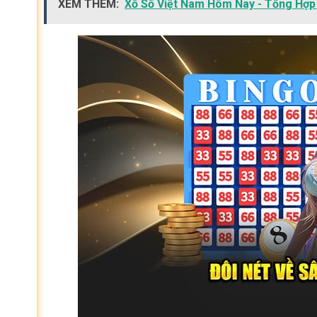
XEM THÊM:
Xổ Số Việt Nam Hôm Nay - Tổng Hợp