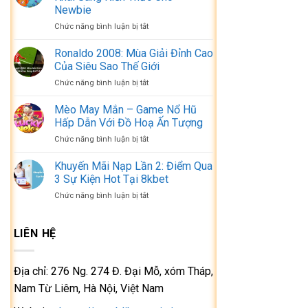
Nổ
Thực
Newbie
Hũ
Sự
ở
Chức năng bình luận bị tắt
Uy
Của
Chia
Tín
Nhà
Sẻ
Cực
Ronaldo 2008: Mùa Giải Đỉnh Cao
Cái
Kinh
Hot,
Của Siêu Sao Thế Giới
Nghiệm
Đáng
ở
Chức năng bình luận bị tắt
Bắn
Chơi
Ronaldo
Cá
Nhất
2008:
Mèo May Mắn – Game Nổ Hũ
–
2024
Mùa
Khai
Hấp Dẫn Với Đồ Hoạ Ấn Tượng
Giải
Sáng
ở
Chức năng bình luận bị tắt
Đỉnh
Kiến
Mèo
Cao
Thức
May
Khuyến Mãi Nạp Lần 2: Điểm Qua
Của
Cho
Mắn
Siêu
3 Sự Kiện Hot Tại 8kbet
Newbie
–
Sao
ở
Chức năng bình luận bị tắt
Game
Thế
Khuyến
Nổ
Giới
Mãi
Hũ
Nạp
LIÊN HỆ
Hấp
Lần
Dẫn
2:
Với
Điểm
Đồ
Địa chỉ: 276 Ng. 274 Đ. Đại Mỗ, xóm Tháp,
Qua
Hoạ
Nam Từ Liêm, Hà Nội, Việt Nam
3
Ấn
Sự
Tượng