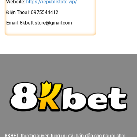
Website:
https://republiktoto.vip/
Kiện
Hot
Điện Thoại: 0975544412
Tại
8kbet
Email:
8kbett.store@gmail.com
8KBET
thường xuyên tung ưu đãi hấp dẫn cho người chơi.