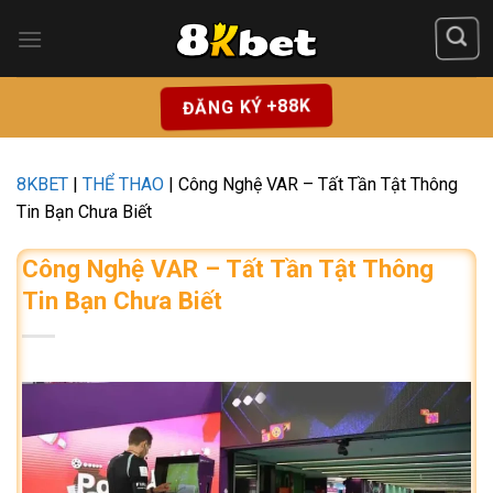
Chuyển
đến
nội
dung
ĐĂNG KÝ +88K
8KBET
|
THỂ THAO
|
Công Nghệ VAR – Tất Tần Tật Thông
Tin Bạn Chưa Biết
Công Nghệ VAR – Tất Tần Tật Thông
Tin Bạn Chưa Biết