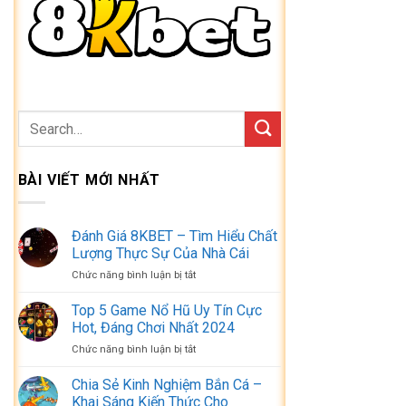
BÀI VIẾT MỚI NHẤT
Đánh Giá 8KBET – Tìm Hiểu Chất
Lượng Thực Sự Của Nhà Cái
ở
Chức năng bình luận bị tắt
Đánh
Giá
Top 5 Game Nổ Hũ Uy Tín Cực
8KBET
Hot, Đáng Chơi Nhất 2024
–
ở
Chức năng bình luận bị tắt
Tìm
Top
Hiểu
5
Chia Sẻ Kinh Nghiệm Bắn Cá –
Chất
Game
Lượng
Khai Sáng Kiến Thức Cho