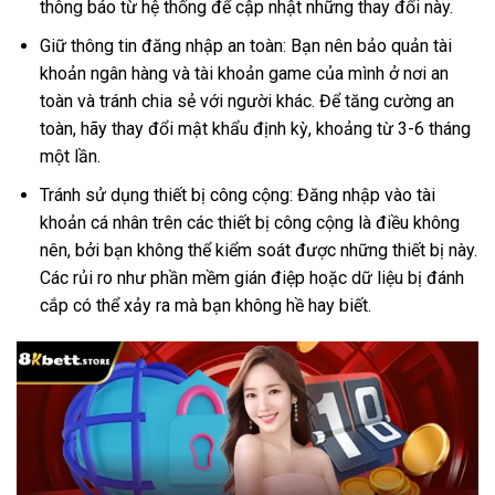
thông báo từ hệ thống để cập nhật những thay đổi này.
Giữ thông tin đăng nhập an toàn: Bạn nên bảo quản tài
khoản ngân hàng và tài khoản game của mình ở nơi an
toàn và tránh chia sẻ với người khác. Để tăng cường an
toàn, hãy thay đổi mật khẩu định kỳ, khoảng từ 3-6 tháng
một lần.
Tránh sử dụng thiết bị công cộng: Đăng nhập vào tài
khoản cá nhân trên các thiết bị công cộng là điều không
nên, bởi bạn không thể kiểm soát được những thiết bị này.
Các rủi ro như phần mềm gián điệp hoặc dữ liệu bị đánh
cắp có thể xảy ra mà bạn không hề hay biết.