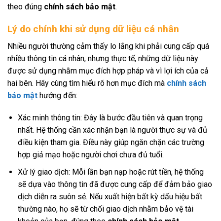
theo đúng
chính sách bảo mật
.
Lý do chính khi sử dụng dữ liệu cá nhân
Nhiều người thường cảm thấy lo lắng khi phải cung cấp quá
nhiều thông tin cá nhân, nhưng thực tế, những dữ liệu này
được sử dụng nhằm mục đích hợp pháp và vì lợi ích của cả
hai bên. Hãy cùng tìm hiểu rõ hơn mục đích mà
chính sách
bảo mật
hướng đến:
Xác minh thông tin: Đây là bước đầu tiên và quan trọng
nhất. Hệ thống cần xác nhận bạn là người thực sự và đủ
điều kiện tham gia. Điều này giúp ngăn chặn các trường
hợp giả mạo hoặc người chơi chưa đủ tuổi.
Xử lý giao dịch: Mỗi lần bạn nạp hoặc rút tiền, hệ thống
sẽ dựa vào thông tin đã được cung cấp để đảm bảo giao
dịch diễn ra suôn sẻ. Nếu xuất hiện bất kỳ dấu hiệu bất
thường nào, họ sẽ từ chối giao dịch nhằm bảo vệ tài