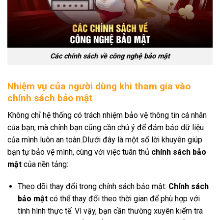
Các chính sách về công nghệ bảo mật
Nhiệm vụ của người dùng khi tham gia vào
chính sách bảo mật
Không chỉ hệ thống có trách nhiệm bảo vệ thông tin cá nhân
của bạn, mà chính bạn cũng cần chú ý để đảm bảo dữ liệu
của mình luôn an toàn.Dlưới đây là một số lời khuyên giúp
bạn tự bảo vệ mình, cùng với việc tuân thủ
chính sách bảo
mật
của nền tảng:
Theo dõi thay đổi trong chính sách bảo mật:
Chính sách
bảo mật
có thể thay đổi theo thời gian để phù hợp với
tình hình thực tế. Vì vậy, bạn cần thường xuyên kiểm tra