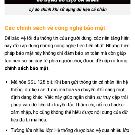
Lý do chính khi sử dụng dữ liệu cá nhân
Các chính sách về công nghệ bảo mật
Để bảo vệ tối đa thông tin của người dùng, các nền tảng hiện
nay đều áp dụng những công nghệ tiên tiến nhất. Những biện
pháp bảo mật này không chỉ đảm bảo an toàn mà còn giúp
tạo nên sự tin cậy từ phía người chơi, được đề cập rõ trong
chính sách bảo mật
.
Mã hóa SSL 128 bit: Khi bạn gửi thông tin cá nhân lên hệ
thống, dữ liệu sẽ được mã hóa và chuyển đổi sang một
định dạng khác. Việc này giúp ngăn chặn sự truy cập trái
phép vào dữ liệu khi truyền tải. Thậm chí, nếu có hacker
xâm nhập, họ cũng không thể hiểu được nội dung của dữ
liệu đã bị mã hóa.
Tường lửa nhiều lớp: Hệ thống được bảo vệ qua nhiều lớp