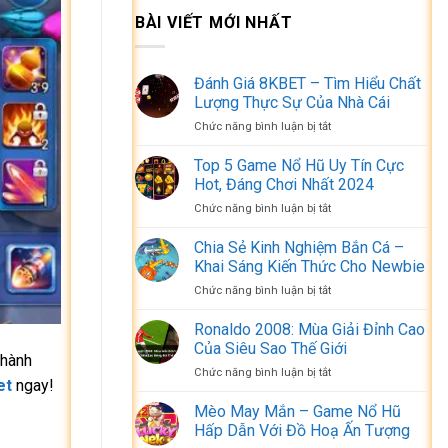
BÀI VIẾT MỚI NHẤT
Đánh Giá 8KBET – Tìm Hiểu Chất
Lượng Thực Sự Của Nhà Cái
ở
Chức năng bình luận bị tắt
Đánh
Giá
Top 5 Game Nổ Hũ Uy Tín Cực
8KBET
Hot, Đáng Chơi Nhất 2024
–
ở
Chức năng bình luận bị tắt
Tìm
Top
Hiểu
5
Chia Sẻ Kinh Nghiệm Bắn Cá –
Chất
Game
Lượng
Khai Sáng Kiến Thức Cho Newbie
Nổ
Thực
ở
Chức năng bình luận bị tắt
Hũ
Sự
Chia
Uy
Của
Sẻ
Ronaldo 2008: Mùa Giải Đỉnh Cao
Tín
Nhà
Kinh
Cực
Của Siêu Sao Thế Giới
Cái
thành
Nghiệm
Hot,
ở
Chức năng bình luận bị tắt
Bắn
Đáng
et
ngay!
Ronaldo
Cá
Chơi
2008:
Mèo May Mắn – Game Nổ Hũ
–
Nhất
Mùa
Khai
Hấp Dẫn Với Đồ Hoạ Ấn Tượng
2024
Giải
Sáng