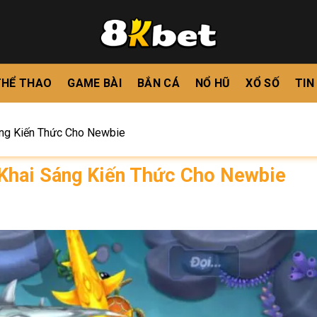
THỂ THAO
GAME BÀI
BẮN CÁ
NỔ HŨ
XỔ SỐ
TIN
áng Kiến Thức Cho Newbie
 Khai Sáng Kiến Thức Cho Newbie