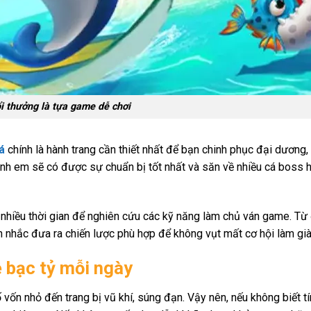
i thưởng là tựa game dễ chơi
cá
chính là hành trang cần thiết nhất để bạn chinh phục đại dương,
 anh em sẽ có được sự chuẩn bị tốt nhất và săn về nhiều cá boss 
nhiều thời gian để nghiên cứu các kỹ năng làm chủ ván game. Từ 
n nhắc đưa ra chiến lược phù hợp để không vụt mất cơ hội làm gi
ề bạc tỷ mỗi ngày
vốn nhỏ đến trang bị vũ khí, súng đạn. Vậy nên, nếu không biết tí