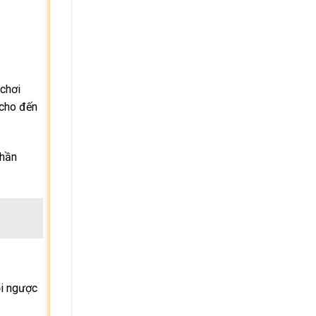
 chơi
 cho đến
phần
.
ội ngược