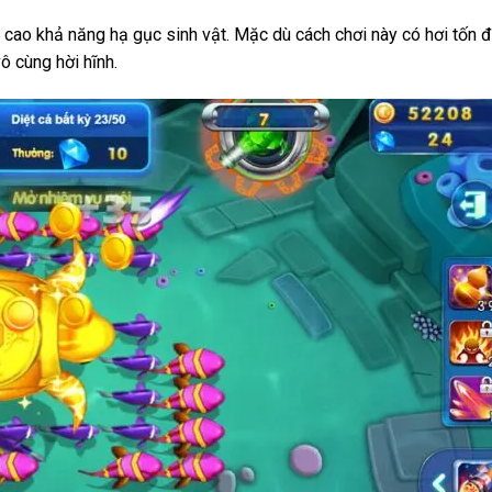
 cao khả năng hạ gục sinh vật. Mặc dù cách chơi này có hơi tốn 
ô cùng hời hĩnh.