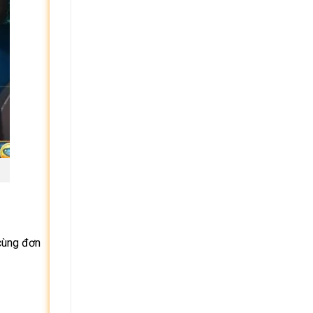
 cùng đơn