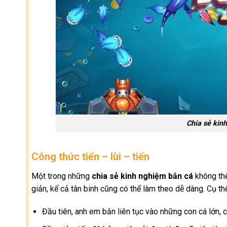
Chia sẻ kin
Công thức tiến – lùi – tiến
Một trong những
chia sẻ kinh nghiệm bắn cá
không thể
giản, kể cả tân binh cũng có thể làm theo dễ dàng. Cụ th
Đầu tiên, anh em bắn liên tục vào những con cá lớn, có