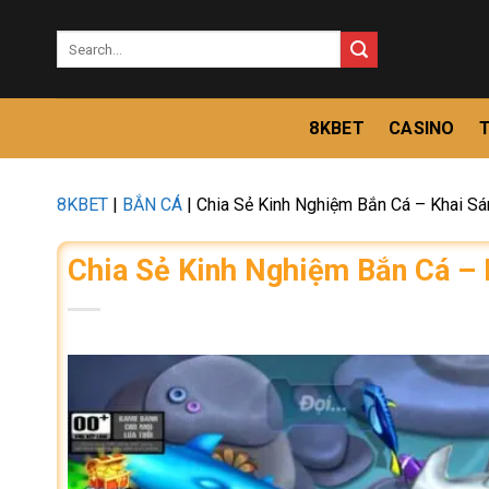
Chuyển
đến
nội
dung
8KBET
CASINO
8KBET
|
BẮN CÁ
|
Chia Sẻ Kinh Nghiệm Bắn Cá – Khai S
Chia Sẻ Kinh Nghiệm Bắn Cá –