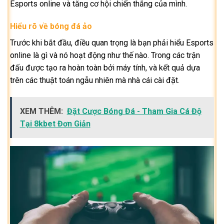
Esports online và tăng cơ hội chiến thắng của mình.
Hiểu rõ về bóng đá ảo
Trước khi bắt đầu, điều quan trọng là bạn phải hiểu Esports
online là gì và nó hoạt động như thế nào. Trong các trận
đấu được tạo ra hoàn toàn bởi máy tính, và kết quả dựa
trên các thuật toán ngẫu nhiên mà nhà cái cài đặt.
XEM THÊM:
Đặt Cược Bóng Đá - Tham Gia Cá Độ
Tại 8kbet Đơn Giản