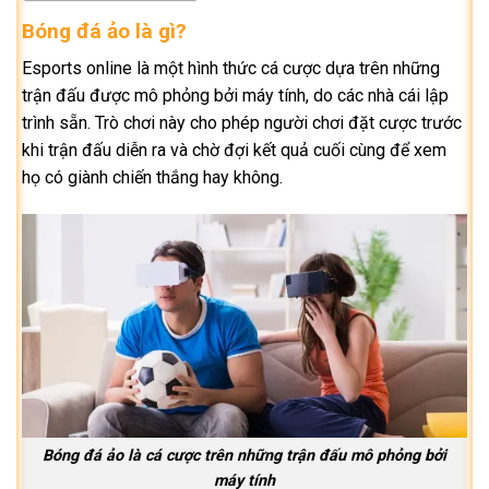
Bóng đá ảo là gì?
Esports online là một hình thức cá cược dựa trên những
trận đấu được mô phỏng bởi máy tính, do các nhà cái lập
trình sẵn. Trò chơi này cho phép người chơi đặt cược trước
khi trận đấu diễn ra và chờ đợi kết quả cuối cùng để xem
họ có giành chiến thắng hay không.
Bóng đá ảo là cá cược trên những trận đấu mô phỏng bởi
máy tính