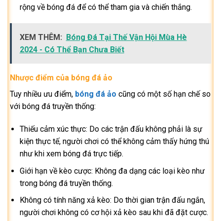
rộng về bóng đá để có thể tham gia và chiến thắng.
XEM THÊM:
Bóng Đá Tại Thế Vận Hội Mùa Hè
2024 - Có Thể Bạn Chưa Biết
Nhược điểm của bóng đá ảo
Tuy nhiều ưu điểm,
bóng đá ảo
cũng có một số hạn chế so
với bóng đá truyền thống:
Thiếu cảm xúc thực: Do các trận đấu không phải là sự
kiện thực tế, người chơi có thể không cảm thấy hứng thú
như khi xem bóng đá trực tiếp.
Giới hạn về kèo cược: Không đa dạng các loại kèo như
trong bóng đá truyền thống.
Không có tính năng xả kèo: Do thời gian trận đấu ngắn,
người chơi không có cơ hội xả kèo sau khi đã đặt cược.